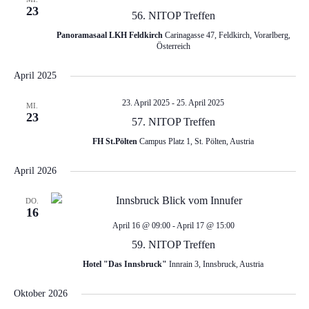
r
r
23
56. NITOP Treffen
a
a
Panoramasaal LKH Feldkirch
Carinagasse 47, Feldkirch, Vorarlberg,
Österreich
n
n
April 2025
s
s
23. April 2025
-
25. April 2025
MI.
23
57. NITOP Treffen
t
t
FH St.Pölten
Campus Platz 1, St. Pölten, Austria
a
a
April 2026
l
l
DO.
16
t
April 16 @ 09:00
-
April 17 @ 15:00
t
59. NITOP Treffen
u
Hotel "Das Innsbruck"
Innrain 3, Innsbruck, Austria
u
n
Oktober 2026