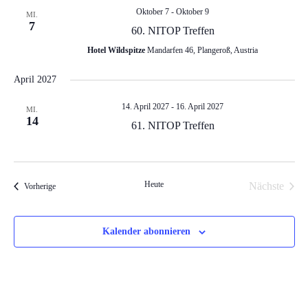
n
g
Oktober 7
-
Oktober 9
MI.
g
7
60. NITOP Treffen
A
Hotel Wildspitze
Mandarfen 46, Plangeroß, Austria
e
n
April 2027
n
s
14. April 2027
-
16. April 2027
MI.
14
S
i
61. NITOP Treffen
c
u
Heute
h
Nächste
Veranstaltungen
Vorherige
c
Veranstal
t
h
Kalender abonnieren
e
e
n
u