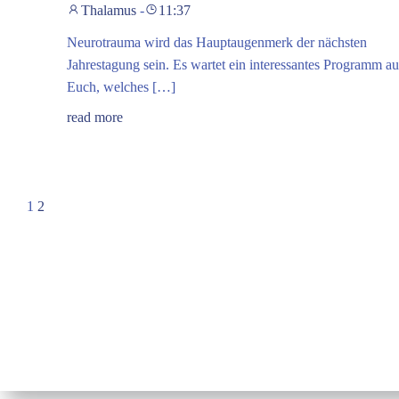
Thalamus
-
11:37
Neurotrauma wird das Hauptaugenmerk der nächsten
Jahrestagung sein. Es wartet ein interessantes Programm au
Euch, welches […]
read more
Posts
Page
Page
1
2
navigation