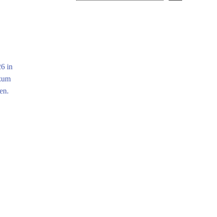
6 in
 zum
en.