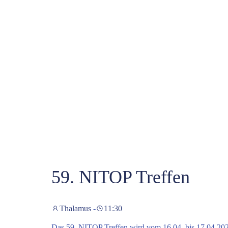
59. NITOP Treffen
Thalamus
-
11:30
Das 59. NITOP Treffen wird vom 16.04. bis 17.04.202