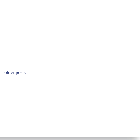
Posts
older posts
navigation